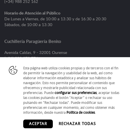
(+34) 988 252 162
Horario de Atención al Público
De Lunes a Viernes, de 10:00 a 13:30 y de 16:30 a 20:30
Sábados, de 10:00 a 13:30
Cuchillería Paragüería Benito
Avenida Caldas, 9 - 32001 Ourense
(+34) 988 373 776
Esta página web utiliza cookies propias y de terceros con el fin
Horario de Atención al Público
de permitir la navegación y usabilidad de la web, así como
De Lunes a Viernes, de 09:00 a 13:30 y de 16:30 a 20:30
elaborar información estadística y analizar sus hábitos de
Sábados, de 09:30 a 13:30
navegación. Esto nos permite personalizar el contenido que
ofrecemos y mostrarle publicidad relacionada con sus
preferencias. Puede
configurar sus preferencias
, aceptar todas
las cookies pulsando el botón "Aceptar" o rechazar su uso
pulsando en "Rechazar todas". Puede modificar sus
preferencias en cualquier momento, así como obtener más
información, desde nuestra
Política de cookies
.
Aviso Legal
|
Política de Cookies
Desarrollado por
Disalia
ACEPTAR
RECHAZAR TODAS