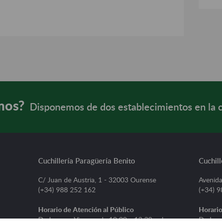
mos?
Disponemos de dos establecimientos en la 
Cuchillería Paragüería Benito
Cuchill
C/ Juan de Austria, 1 - 32003 Ourense
Avenida
(+34) 988 252 162
(+34) 
Horario de Atención al Público
Horario
De Lunes a Viernes, de 10:00 a 13:30 y de
De Lune