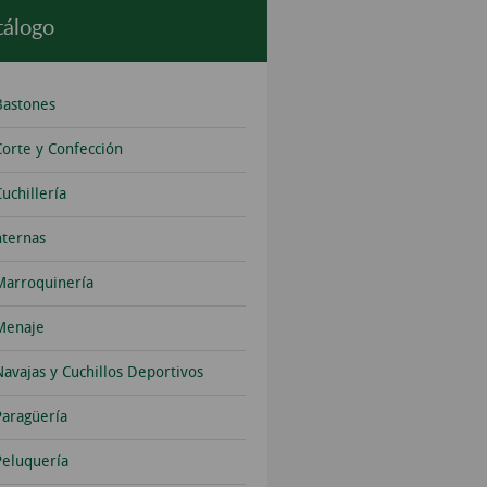
tálogo
Bastones
Corte y Confección
uchillería
nternas
Marroquinería
Menaje
Navajas y Cuchillos Deportivos
Paragüería
Peluquería