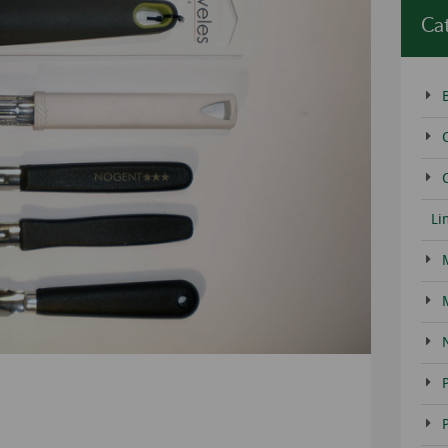
Ca
C
Li