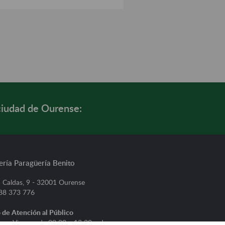
ciudad de Ourense:
ería Paragüería Benito
 Caldas, 9 - 32001 Ourense
988 373 776
 de Atención al Público
s a Viernes, de 09:00 a 13:30 y de