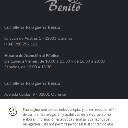
Cuchillería Paragüería Benito
C/ Juan de Austria, 1 - 32003 Ourense
(+34) 988 252 162
Horario de Atención al Público
De Lunes a Viernes, de 10:00 a 13:30 y de 16:30 a 20:30
Sábados, de 10:00 a 13:30
Cuchillería Paragüería Benito
Avenida Caldas, 9 - 32001 Ourense
(+34) 988 373 776
Esta página web utiliza cookies propias y de terceros con el fin
Horario de Atención al Público
de permitir la navegación y usabilidad de la web, así como
De Lunes a Viernes, de 09:00 a 13:30 y de 16:30 a 20:30
elaborar información estadística y analizar sus hábitos de
Sábados, de 09:30 a 13:30
navegación. Esto nos permite personalizar el contenido que