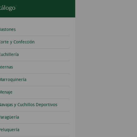
tálogo
Bastones
Corte y Confección
uchillería
nternas
Marroquinería
Menaje
Navajas y Cuchillos Deportivos
Paragüería
Peluquería