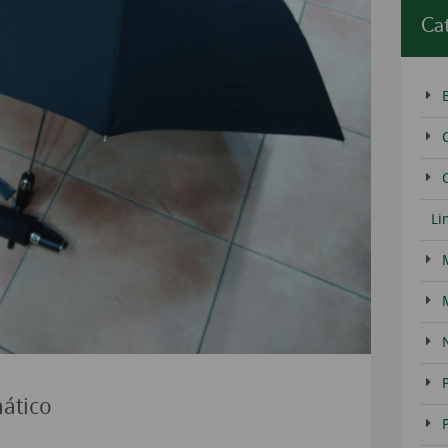
Ca
C
Li
ático