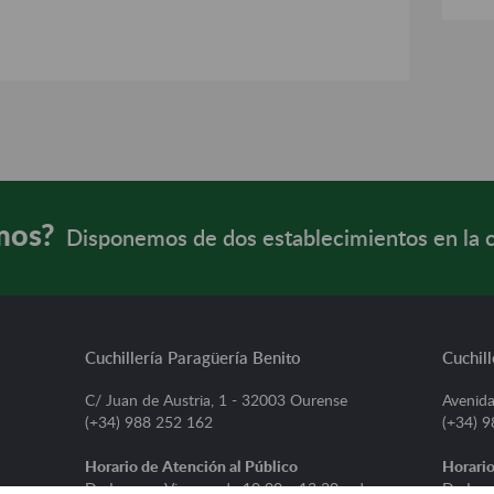
mos?
Disponemos de dos establecimientos en la 
Cuchillería Paragüería Benito
Cuchill
C/ Juan de Austria, 1 - 32003 Ourense
Avenida
(+34) 988 252 162
(+34) 
Horario de Atención al Público
Horario
De Lunes a Viernes, de 10:00 a 13:30 y de
De Lune