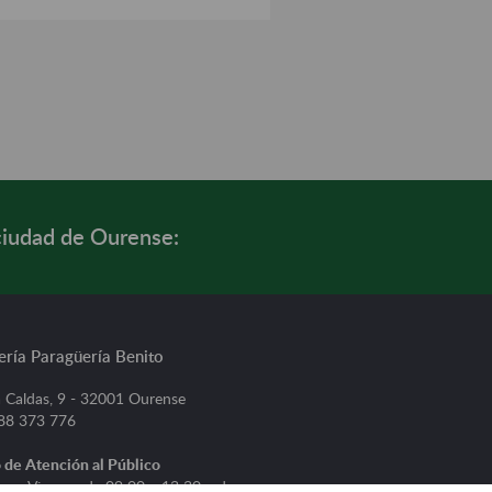
ciudad de Ourense:
ería Paragüería Benito
 Caldas, 9 - 32001 Ourense
988 373 776
 de Atención al Público
s a Viernes, de 09:00 a 13:30 y de