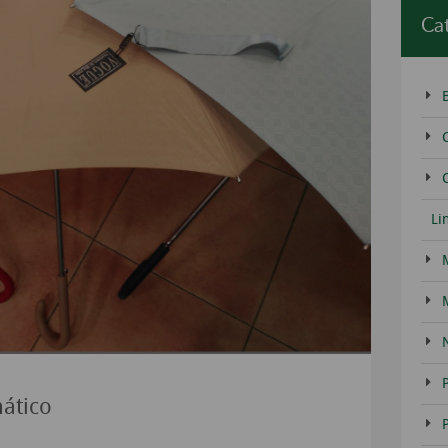
Ca
C
Li
ático