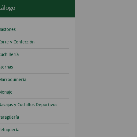
tálogo
Bastones
Corte y Confección
uchillería
nternas
Marroquinería
Menaje
Navajas y Cuchillos Deportivos
Paragüería
Peluquería