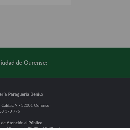
ciudad de Ourense:
ería Paragüería Benito
 Caldas, 9 - 32001 Ourense
988 373 776
 de Atención al Público
s a Viernes, de 09:00 a 13:30 y de