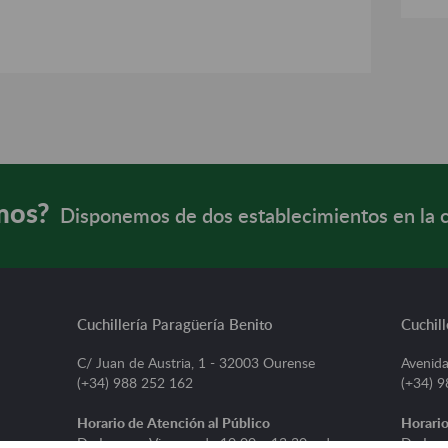
mos?
Disponemos de dos establecimientos en la 
Cuchillería Paragüería Benito
Cuchill
C/ Juan de Austria, 1 - 32003 Ourense
Avenida
(+34) 988 252 162
(+34) 
Horario de Atención al Público
Horario
De Lunes a Viernes, de 10:00 a 13:30 y de
De Lune