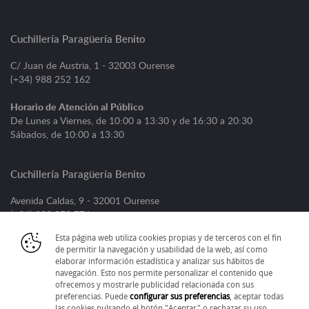
Cuchillería Paragüería Benito
C/ Juan de Austria, 1 - 32003 Ourense
(+34) 988 252 162
Horario de Atención al Público
De Lunes a Viernes, de 10:00 a 13:30 y de 16:30 a 20:30
Sábados, de 10:00 a 13:30
Cuchillería Paragüería Benito
Avenida Caldas, 9 - 32001 Ourense
(+34) 988 373 776
Esta página web utiliza cookies propias y de terceros con el fin
Horario de Atención al Público
de permitir la navegación y usabilidad de la web, así como
De Lunes a Viernes, de 09:00 a 13:30 y de 16:30 a 20:30
elaborar información estadística y analizar sus hábitos de
Sábados, de 09:30 a 13:30
navegación. Esto nos permite personalizar el contenido que
ofrecemos y mostrarle publicidad relacionada con sus
preferencias. Puede
configurar sus preferencias
, aceptar todas
las cookies pulsando el botón "Aceptar" o rechazar su uso