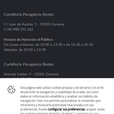
Cuchillería Paragüería Benito
C/ Juan de Austria, 1 - 32003 Ourense
(+34) 988 252 162
Horario de Atención al Público
De Lunes a Viernes, de 10:00 a 13:30 y de 16:30 a 20:30
Sábados, de 10:00 a 13:30
Cuchillería Paragüería Benito
Avenida Caldas, 9 - 32001 Ourense
(+34) 988 373 776
Esta página web utiliza cookies propias y de terceros con el fin
Horario de Atención al Público
de permitir la navegación y usabilidad de la web, así como
De Lunes a Viernes, de 09:00 a 13:30 y de 16:30 a 20:30
elaborar información estadística y analizar sus hábitos de
Sábados, de 09:30 a 13:30
navegación. Esto nos permite personalizar el contenido que
ofrecemos y mostrarle publicidad relacionada con sus
preferencias. Puede
configurar sus preferencias
, aceptar todas
las cookies pulsando el botón "Aceptar" o rechazar su uso