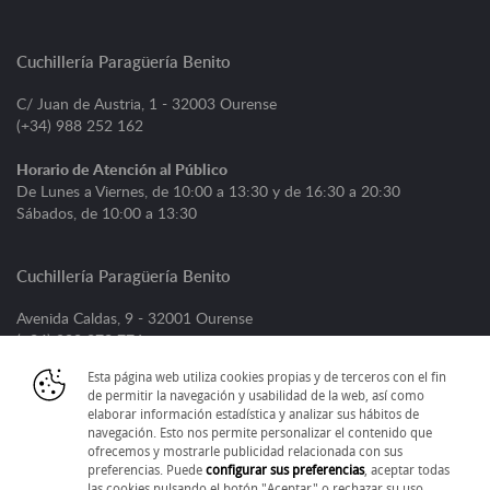
Cuchillería Paragüería Benito
C/ Juan de Austria, 1 - 32003 Ourense
(+34) 988 252 162
Horario de Atención al Público
De Lunes a Viernes, de 10:00 a 13:30 y de 16:30 a 20:30
Sábados, de 10:00 a 13:30
Cuchillería Paragüería Benito
Avenida Caldas, 9 - 32001 Ourense
(+34) 988 373 776
Esta página web utiliza cookies propias y de terceros con el fin
Horario de Atención al Público
de permitir la navegación y usabilidad de la web, así como
De Lunes a Viernes, de 09:00 a 13:30 y de 16:30 a 20:30
elaborar información estadística y analizar sus hábitos de
Sábados, de 09:30 a 13:30
navegación. Esto nos permite personalizar el contenido que
ofrecemos y mostrarle publicidad relacionada con sus
preferencias. Puede
configurar sus preferencias
, aceptar todas
las cookies pulsando el botón "Aceptar" o rechazar su uso