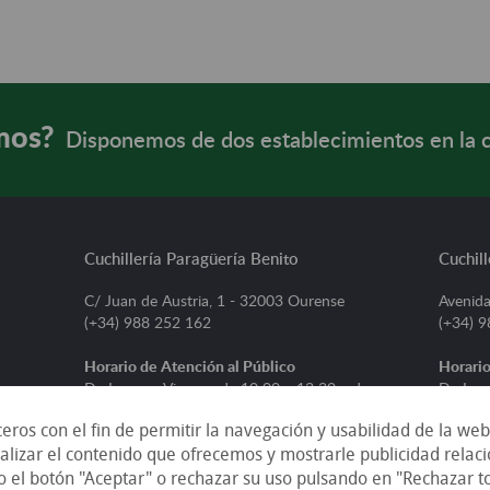
mos?
Disponemos de dos establecimientos en la 
Cuchillería Paragüería Benito
Cuchill
C/ Juan de Austria, 1 - 32003 Ourense
Avenida
(+34) 988 252 162
(+34) 
Horario de Atención al Público
Horario
De Lunes a Viernes, de 10:00 a 13:30 y de
De Lune
16:30 a 20:30
16:30 a
ceros con el fin de permitir la navegación y usabilidad de la we
Sábados, de 10:00 a 13:30
Sábados
alizar el contenido que ofrecemos y mostrarle publicidad rela
do el botón "Aceptar" o rechazar su uso pulsando en "Rechazar t