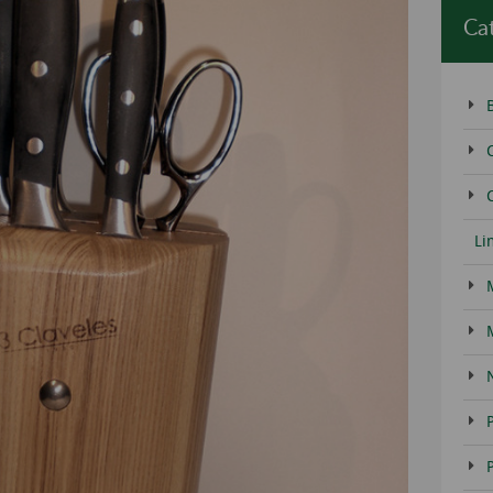
Ca
C
Li