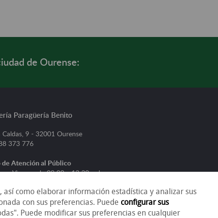
ciudad de Ourense:
ería Paragüería Benito
 Caldas, 9 - 32001 Ourense
988 373 776
 de Atención al Público
s a Viernes, de 09:00 a 13:30 y de
 20:30
b, así como elaborar información estadística y analizar sus
, de 09:30 a 13:30
cionada con sus preferencias. Puede
configurar sus
odas". Puede modificar sus preferencias en cualquier