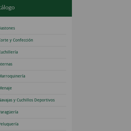
tálogo
Bastones
Corte y Confección
uchillería
nternas
Marroquinería
Menaje
Navajas y Cuchillos Deportivos
Paragüería
Peluquería