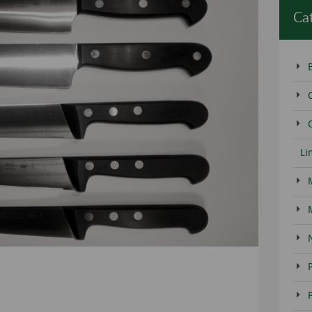
Ca
C
Li