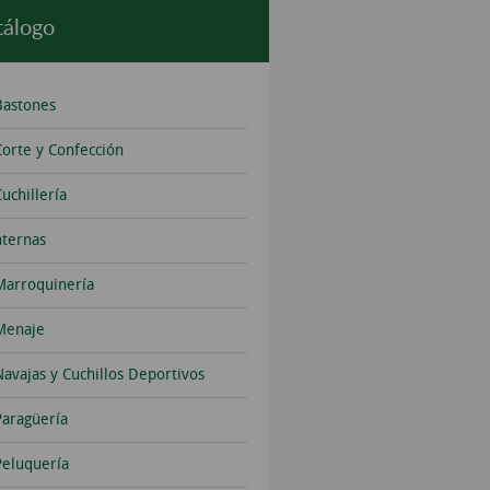
tálogo
Bastones
Corte y Confección
uchillería
nternas
Marroquinería
Menaje
Navajas y Cuchillos Deportivos
Paragüería
Peluquería