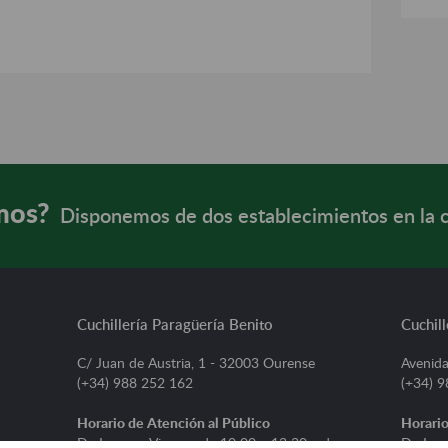
mos?
Disponemos de dos establecimientos en la 
Cuchillería Paragüería Benito
Cuchill
C/ Juan de Austria, 1 - 32003 Ourense
Avenida
(+34) 988 252 162
(+34) 
Horario de Atención al Público
Horario
De Lunes a Viernes, de 10:00 a 13:30 y de
De Lune