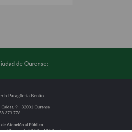
ciudad de Ourense:
ería Paragüería Benito
 Caldas, 9 - 32001 Ourense
988 373 776
 de Atención al Público
s a Viernes, de 09:00 a 13:30 y de