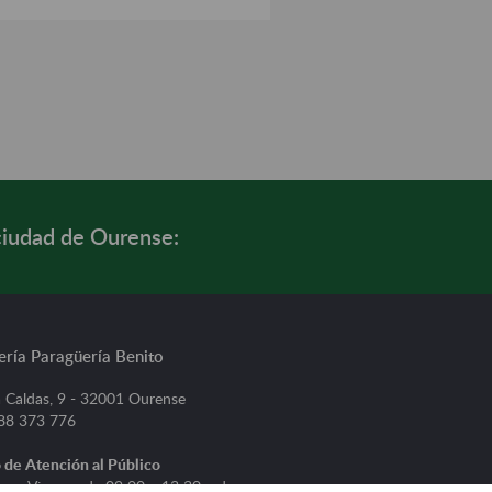
ciudad de Ourense:
ería Paragüería Benito
 Caldas, 9 - 32001 Ourense
988 373 776
 de Atención al Público
s a Viernes, de 09:00 a 13:30 y de