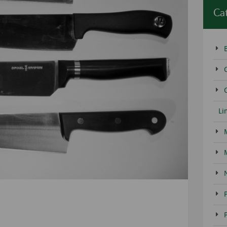
Ca
C
Li