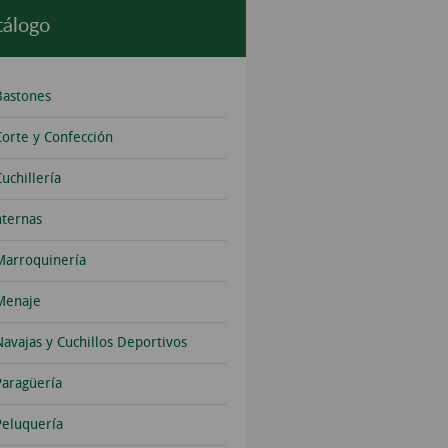
tálogo
Bastones
Corte y Confección
uchillería
nternas
Marroquinería
Menaje
Navajas y Cuchillos Deportivos
Paragüería
Peluquería