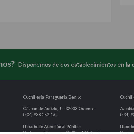
mos?
Disponemos de dos establecimientos en la 
Cuchillería Paragüería Benito
Cuchill
C/ Juan de Austria, 1 - 32003 Ourense
Avenida
(+34) 988 252 162
(+34) 
Horario de Atención al Público
Horario
De Lunes a Viernes, de 10:00 a 13:30 y de
De Lune