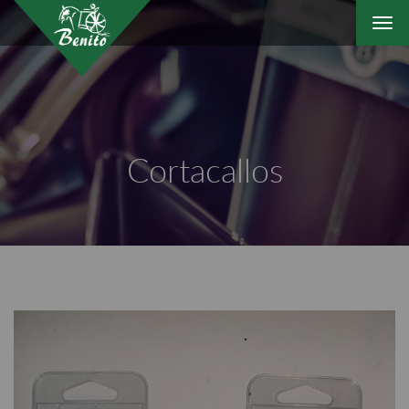
Togg
navi
Cortacallos