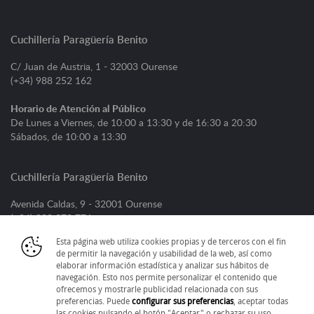
Cuchillería Paragüería Benito
C/ Juan de Austria, 1 - 32003 Ourense
(+34) 988 252 162
Horario de Atención al Público
De Lunes a Viernes, de 10:00 a 13:30 y de 16:30 a 20:30
Sábados, de 10:00 a 13:30
Cuchillería Paragüería Benito
Avenida Caldas, 9 - 32001 Ourense
(+34) 988 373 776
Esta página web utiliza cookies propias y de terceros con el fin
Horario de Atención al Público
de permitir la navegación y usabilidad de la web, así como
De Lunes a Viernes, de 09:00 a 13:30 y de 16:30 a 20:30
elaborar información estadística y analizar sus hábitos de
Sábados, de 09:30 a 13:30
navegación. Esto nos permite personalizar el contenido que
ofrecemos y mostrarle publicidad relacionada con sus
preferencias. Puede
configurar sus preferencias
, aceptar todas
las cookies pulsando el botón "Aceptar" o rechazar su uso