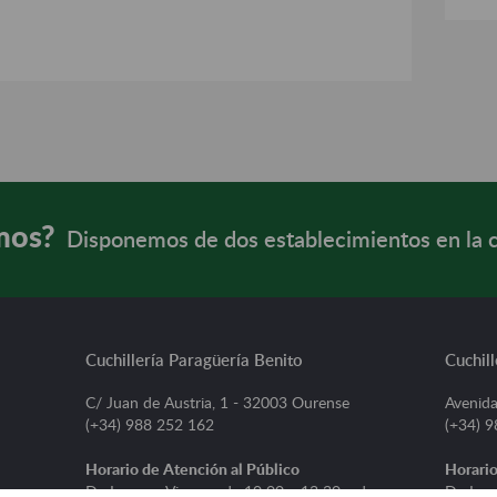
mos?
Disponemos de dos establecimientos en la 
Cuchillería Paragüería Benito
Cuchill
C/ Juan de Austria, 1 - 32003 Ourense
Avenida
(+34) 988 252 162
(+34) 
Horario de Atención al Público
Horario
De Lunes a Viernes, de 10:00 a 13:30 y de
De Lune