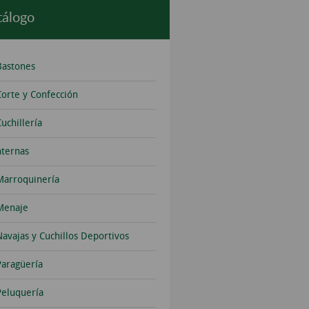
tálogo
Bastones
Corte y Confección
uchillería
nternas
Marroquinería
Menaje
Navajas y Cuchillos Deportivos
Paragüería
Peluquería