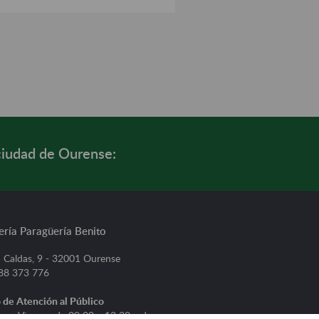
ciudad de Ourense:
ería Paragüería Benito
 Caldas, 9 - 32001 Ourense
988 373 776
 de Atención al Público
s a Viernes, de 09:00 a 13:30 y de