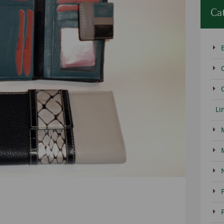
Ca
C
Li
a