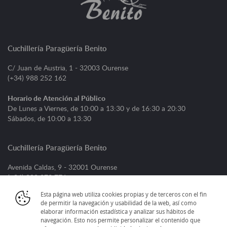
Cuchillería Paragüería Benito
C/ Juan de Austria, 1 - 32003 Ourense
(+34) 988 252 162
Horario de Atención al Público
De Lunes a Viernes, de 10:00 a 13:30 y de 16:30 a 20:30
Sábados, de 10:00 a 13:30
Cuchillería Paragüería Benito
Avenida Caldas, 9 - 32001 Ourense
(+34) 988 373 776
Esta página web utiliza cookies propias y de terceros con el fin
Horario de Atención al Público
de permitir la navegación y usabilidad de la web, así como
De Lunes a Viernes, de 09:00 a 13:30 y de 16:30 a 20:30
elaborar información estadística y analizar sus hábitos de
Sábados, de 09:30 a 13:30
navegación. Esto nos permite personalizar el contenido que